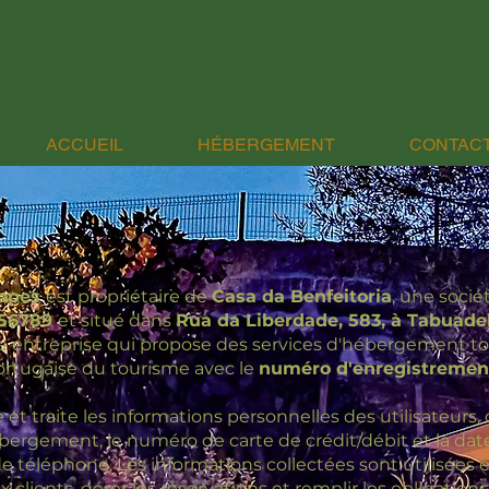
ACCUEIL
HÉBERGEMENT
CONTAC
Lopes
est propriétaire de
Casa da Benfeitoria
, une socié
456789
et situé dans
Rua da Liberdade, 583, à Tabuad
e entreprise qui propose des services d'hébergement to
portugaise du tourisme avec le
numéro d'enregistremen
 et traite les informations personnelles des utilisateurs
hébergement, le numéro de carte de crédit/débit et la date
e téléphone. Les informations collectées sont utilisées
x clients, gérer les réservations et remplir les obligations