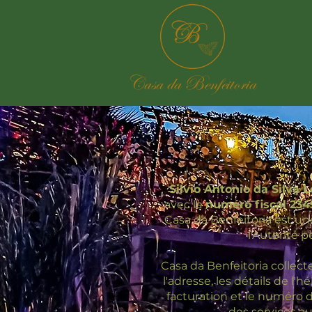
Casa da Benfeitoria
Silvio Antonio da Silva 
avec le
numéro fiscal 23
Casa da Benfeitoria est un
l'Autorité 
Casa da Benfeitoria collecte
l'adresse, les détails de l'
facturation et le numéro d
des services au