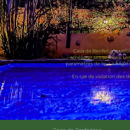
La politique de confiden
données personnelles fourn
des tiers, sauf si nécessai
droit de demander une cop
Casa da Benfeitoria utili
améliorer ses services. Les
paramètres de leur navigateu
En cas de violation des d