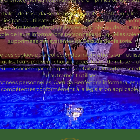
tialité de Casa da Benfeitoria garantit la confidentialité 
ies par les utilisateurs. La société ne partage pas d'inf
re pour traiter et effectuer des réservations ou des paieme
ie de leurs informations personnelles ou qu'elles soient 
supprimées des systèmes de Casa da Benfeitoria.
se des cookies pour collecter des informations sur l'utili
 utilisateurs peuvent choisir d'accepter ou de refuser l'ut
r. La société garantit que les détails de la carte de cré
ou autrement utilisés.
onnées personnelles, Casa da Benfeitoria informera les uti
compétentes conformément à la législation applicable.