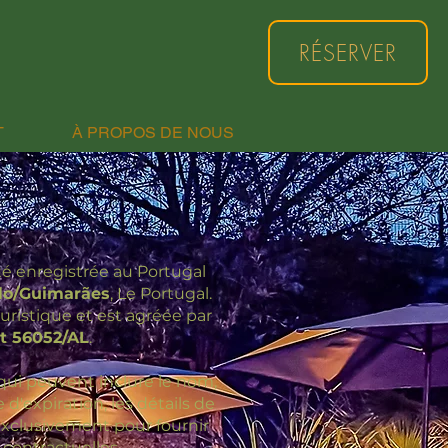
RÉSERVER
T
À PROPOS DE NOUS
té enregistrée au Portugal
elo/Guimarães
, Le Portugal.
uristique et est agréée par
t 56052/AL
.
, qui peuvent inclure le nom,
 d'expiration, les détails de
 exclusivement pour fournir
 contractuelles.