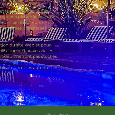
et la confidentialité des
ormations personnelles avec
nts. Les utilisateurs ont le
rectifiées, transférées ou
sation du site Web et pour
ilisation de cookies via les
dit/débit ne sont pas stockés
lisateurs et les autorités
Mention légale