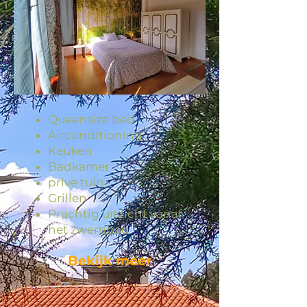
Queensize bed
Airconditioning
Keuken
Badkamer
privé tuin
Grillen
Prachtig uitzicht vanaf
het zwembad
Bekijk meer