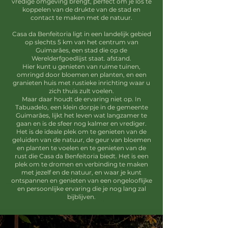
vredige omgeving brengt, perfect om je los te
koppelen van de drukte van de stad en
contact te maken met de natuur.
Casa da Benfeitoria ligt in een landelijk gebied
op slechts 5 km van het centrum van
Guimarães, een stad die op de
Werelderfgoedlijst staat. afstand.
Hier kunt u genieten van ruime tuinen,
omringd door bloemen en planten, en een
granieten huis met rustieke inrichting waar u
zich thuis zult voelen.
Maar daar houdt de ervaring niet op. In
Tabuadelo, een klein dorpje in de gemeente
Guimarães, lijkt het leven wat langzamer te
gaan en is de sfeer nog kalmer en vrediger.
Het is de ideale plek om te genieten van de
geluiden van de natuur, de geur van bloemen
en planten te voelen en te genieten van de
rust die Casa da Benfeitoria biedt. Het is een
plek om te dromen en verbinding te maken
met jezelf en de natuur, en waar je kunt
ontspannen en genieten van een ongelooflijke
en persoonlijke ervaring die je nog lang zal
bijblijven.