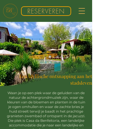
RESERVEREN
Een idyllische ontsnapping aan het
stadsleven
Waan je op een plek waar de geluiden van de
natuur de achtergrondmuziek zijn, waar de
kleuren van de bloemen en planten in de tuin
je ogen omhullen en waar de zachte bries je
huid streelt terwijl je baadt in het prachtige
granieten zwembad of ontspant in de jacuzzi.
Die plek is Casa da Benfeitoria, een landelijke
accommodatie die je naar een landelijke en