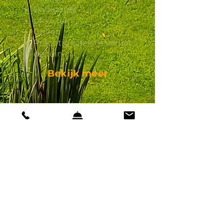
Badkamer
privé tuin
Grillen
Prachtig uitzicht vanuit
de tuin
Bekijk meer
Casa da Benfeitoria Nascente
4,97