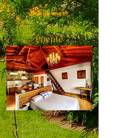
Bekijk meer
Poente
Queensize bed
Airconditioning
Keuken