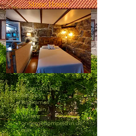
Stone House
Queensize bed
Keuken
Badkamer
privé tuin
Grillen
ondergedompeld in de
tuin