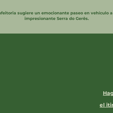
feitoria sugiere un emocionante paseo en vehículo a 
impresionante Serra do Gerês.
Hag
el
it