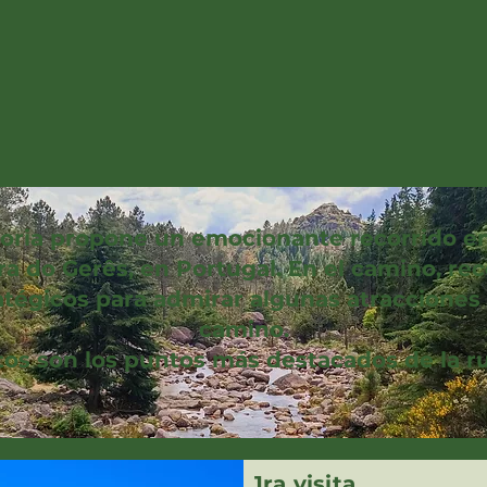
oria propone un emocionante recorrido en
ra do Gerês, en Portugal. En el camino, 
tégicos para admirar algunas atracciones 
camino.
tos son los puntos más destacados de la ru
1ra visita