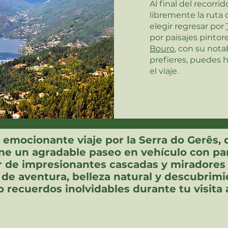
Al final del recorri
libremente la ruta
elegir regresar por
por paisajes pintor
Bouro
, con su notab
prefieres, puedes 
el viaje.
 emocionante viaje por la Serra do Gerês,
ne un agradable paseo en vehículo con pa
ar de impresionantes cascadas y miradores
e aventura, belleza natural y descubrimie
 recuerdos inolvidables durante tu visita 