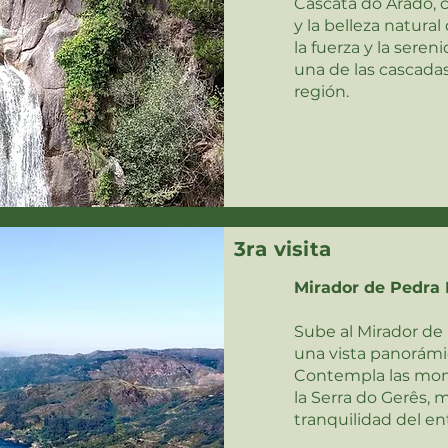
Cascata do Arado, c
y la belleza natural
la fuerza y la seren
una de las cascada
región.
3ra visita
Mirador de Pedra 
Sube al Mirador de 
una vista panorámi
Contempla las mont
la Serra do Gerês, m
tranquilidad del en