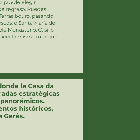
do, puede elegir
 de regreso. Puedes
Terras bouro
, pasando
escos, o
Santa María de
le Monasterio. O, si lo
hacer la misma ruta que
 donde la Casa da
radas estratégicas
 panorámicos.
ntos históricos,
a Gerês.