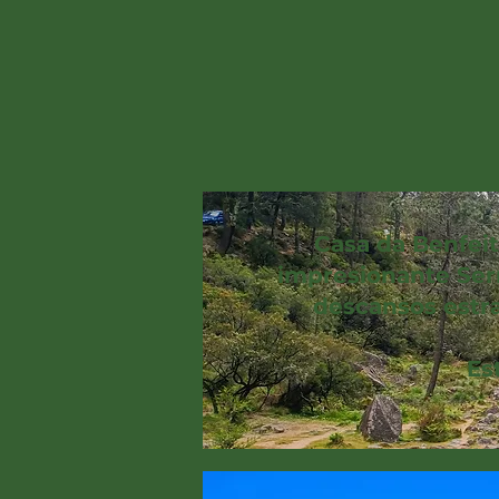
Casa da Benfeit
impresionante Ser
descansos estra
Es