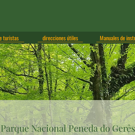
e turistas
direcciones útiles
Manuales de inst
Parque Nacional Peneda do Gerês