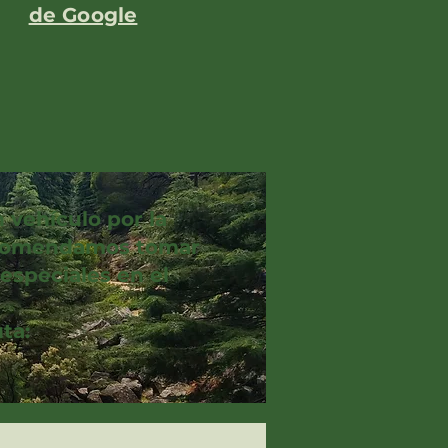
de Google
 vehículo por la
recomendamos tomar
especiales en el
ta: