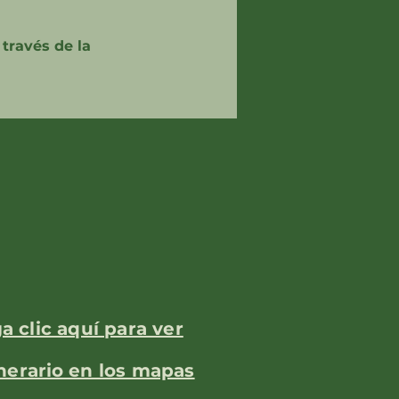
través de la
a clic aquí para ver
inerario
en los mapas