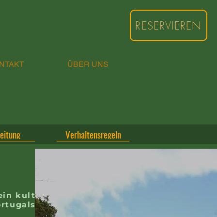
RESERVIEREN
NTAKT
ÜBER UNS
eitung
Verhaltensregeln
ein kultureller
rtugals.