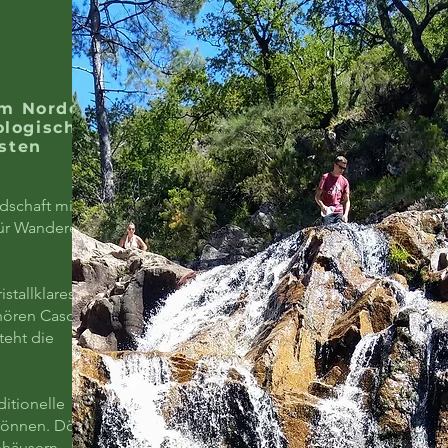
im Norden
ologische
gsten
dschaft mit
für Wanderer
istallklares
ehören Cascata
teht die
itionelle
können. Dörfer
nhäusern,