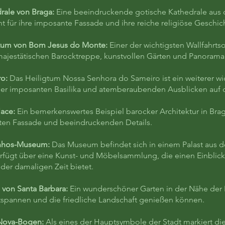
rale von Braga:
Eine beeindruckende gotische Kathedrale aus 
t für ihre imposante Fassade und ihre reiche religiöse Geschic
gtum von Bom Jesus do Monte:
Einer der wichtigsten Wallfahrts
majestätischen Barocktreppe, kunstvollen Gärten und Panoramabl
ro:
Das Heiligtum Nossa Senhora do Sameiro ist ein weiterer wic
ner imposanten Basilika und atemberaubenden Ausblicken auf 
lace:
Ein bemerkenswertes Beispiel barocker Architektur in Brag
rten Fassade und beeindruckenden Details.
inhos-Museum:
Das Museum befindet sich in einem Palast aus 
rfügt über eine Kunst- und Möbelsammlung, die einen Einblick i
der damaligen Zeit bietet.
 von Santa Barbara:
Ein wunderschöner Garten in der Nähe der 
tspannen und die friedliche Landschaft genießen können.
 Nova-Bogen:
Als eines der Hauptsymbole der Stadt markiert d