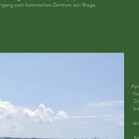
ngang zum historischen Zentrum von Braga.
Apú
fü
D
be
At
E