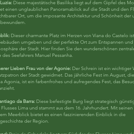
 Luzia:
Diese majestätische Basilika liegt auf dem Gipfel des M
tet einen unglaublichen Panoramablick auf die Stadt und den Fl
zichtbarer Ort, um die imposante Architektur und Schönheit de
u bewundern.
ublik:
Dieser charmante Platz im Herzen von Viana do Castelo is
 Gebäuden umgeben und der perfekte Ort zum Entspannen und
osphäre der Stadt. Hier finden Sie den wunderschönen zentra
e des Seefahrers Manuel Pessanha.
erer Lieben Frau von der Agonie:
Der Schrein ist ein wichtiger 
zpatron der Stadt gewidmet. Das jährliche Fest im August, die 
a Agonia, ist ein farbenfrohes und aufregendes Fest, das Bes
nzieht.
antiago da Barra:
Diese befestigte Burg liegt strategisch günsti
Flusses Lima und stammt aus dem 16. Jahrhundert. Mit seine
m Meerblick bietet es einen faszinierenden Einblick in die
geschichte der Region.