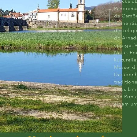
Brücke ü
Panoramab
de Camõe
Authentiz
die relig
do Arnado
üppiger V
Natur. Po
kulturell
Messe, di
Darüber h
tradition
Fluss Lim
von Ponte
einem unv