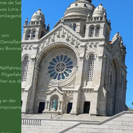
onte de Santa
uss Lima. Es
r umliegenden
t von
 Genießen der
len Brunnen
Wallfahrtsort
Pilgerfahrt
ucher aus dem
g an der
n imposanten