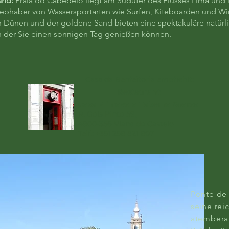
and:
Praia do Cabedelo liegt am Südufer des Flusses Lima und i
Liebhaber von Wassersportarten wie Surfen, Kiteboarden und Wi
Dünen und der goldene Sand bieten eine spektakuläre natürl
 der Sie einen sonnigen Tag genießen können.
Casa da Benfeitoria empfiehlt:
Restaurant
Casa Primavera Taberna Soares
R. Góis Pinto 59,
4900-356 Viana do Castelo
Telf.:
+351 258 821 807
Ponte de 
seine rei
atembera