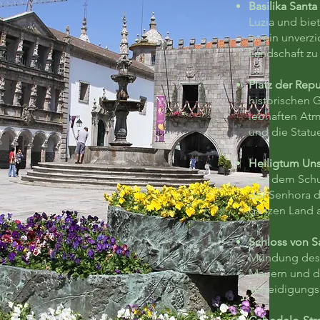
Basilika Santa
Luzia und bie
ist ein unver
Landschaft z
Platz der Rep
historischen
lebhaften Atm
und die Statu
Heiligtum Uns
und dem Schut
der Senhora d
ganzen Land a
Schloss von S
Mündung des 
Mauern und de
Verteidigungs