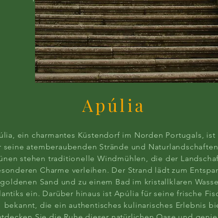
Apúlia
lia, ein charmantes Küstendorf im Norden Portugals, is
r seine atemberaubenden Strände und Naturlandschaften
ünen stehen traditionelle Windmühlen, die der Landschaf
sonderen Charme verleihen. Der Strand lädt zum Entspa
goldenen Sand und zu einem Bad im kristallklaren Wasse
lantiks ein. Darüber hinaus ist Apúlia für seine frische Fi
bekannt, die ein authentisches kulinarisches Erlebnis bi
ntdecken Sie die Ruhe dieser natürlichen Oase und genie