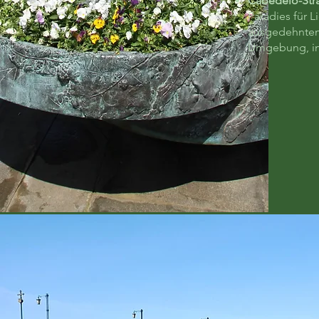
Cabedelo-Str
Paradies für 
ausgedehnten 
Umgebung, in