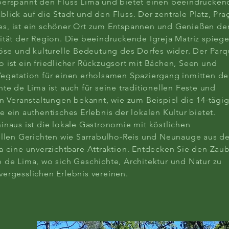
berspannt den Fluss Lima und bietet einen beeindrucke
lick auf die Stadt und den Fluss. Der zentrale Platz, Pra
s, ist ein schöner Ort zum Entspannen und Genießen de
ität der Region. Die beeindruckende Igreja Matriz spiege
iöse und kulturelle Bedeutung des Dorfes wider. Der Par
 ist ein friedlicher Rückzugsort mit Bächen, Seen und
egetation für einen erholsamen Spaziergang inmitten de
nte de Lima ist auch für seine traditionellen Feste und
en Veranstaltungen bekannt, wie zum Beispiel die 14-tägi
e ein authentisches Erlebnis der lokalen Kultur bietet.
inaus ist die lokale Gastronomie mit köstlichen
ellen Gerichten wie Sarrabulho-Reis und Neunauge aus 
a eine unverzichtbare Attraktion. Entdecken Sie den Zau
 de Lima, wo sich Geschichte, Architektur und Natur zu
ergesslichen Erlebnis vereinen.