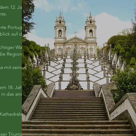
dem 12. Jahrhundert,
hte.
orte Portugals mit
ick auf die Stadt.
htiger Wallfahrtsort
die Region.
a mit seiner reich
dem 18. Jahrhundert
n das aristokratische
Kathedrale, in dem
ieser Triumphbogen