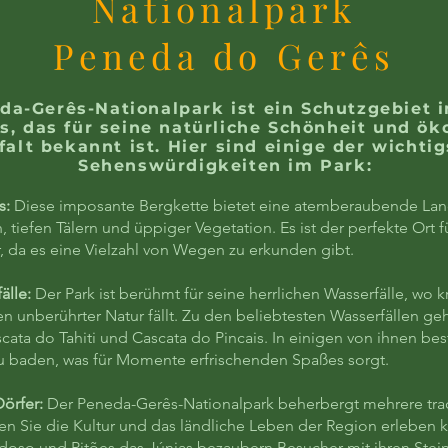
Nationalpark
Peneda do Gerês
da-Gerês-Nationalpark ist ein Schutzgebiet 
s, das für seine natürliche Schönheit und ök
falt bekannt ist. Hier sind einige der wichti
Sehenswürdigkeiten im Park:
s:
Diese imposante Bergkette bietet eine atemberaubende Lan
 tiefen Tälern und üppiger Vegetation. Es ist der perfekte Ort 
 da es eine Vielzahl von Wegen zu erkunden gibt.
älle:
Der Park ist berühmt für seine herrlichen Wasserfälle, wo kr
en unberührter Natur fällt. Zu den beliebtesten Wasserfällen g
cata do Tahiti und Cascata do Pincais. In einigen von ihnen bes
u baden, was für Momente erfrischenden Spaßes sorgt.
Dörfer:
Der Peneda-Gerês-Nationalpark beherbergt mehrere trad
nen Sie die Kultur und das ländliche Leben der Region erleben 
ndoso und Pitões das Júnias bezaubern Besucher mit ihren Stei