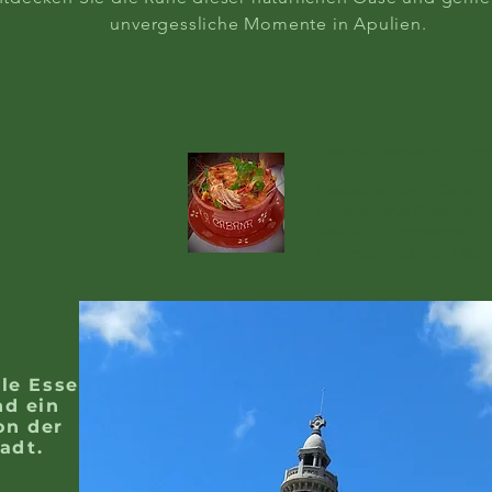
unvergessliche Momente in Apulien.
Casa da Benfeitoria emp
Restaurante A Caban
Av. Marginal Cedovém,
4740-031 Esposende
Telf.:
+351 253 982 065
lle Essenz
nd ein
on der
adt.