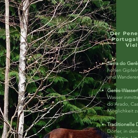
Der Pene
Portugal
Viel
Serra do Gerê
hohen Gipfeln,
und Wanderer,
Gerês-Wasserf
Wasser inmitt
do Arado, Cas
Möglichkeit z
Traditionelle 
Dörfer, in de
wie Soajo, Li