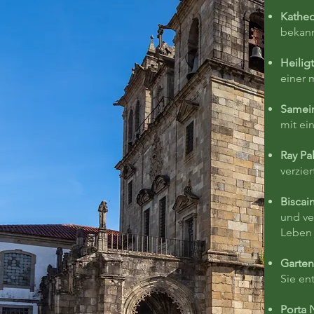
Kathed
bekann
Heili
einer 
Samei
mit ei
Ray Pa
verzie
Bisca
und ve
Leben 
Garten
Sie en
Porta